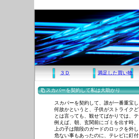
３Ｄ
満足した買い物
スカパーを契約して私は大助かり
スカパーを契約して、誰が一番重宝してる
何故かというと、子供がストライクど真ん
とは言っても、観せてばかりでは、テレビ
例えば、朝、玄関前にゴミを出す時、いつ
上の子は階段のガードのロックを外して降
危ない事もあったのに、テレビに釘付けで