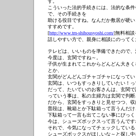
す。
こういった法的手続きには、法的な条件
で、その手続きを
助ける役目ですね。なんだか敷居が硬い
すすめです。
[
http://www.tm-shihousyoshi.com/
]無料相
話しやすい方で、親身に相談にのってく
テレビは、いいものを準備できたので、
今度は、玄関ですね～。
子供が生まれてこれからどんどん大きく
とか、
玄関がどんどんゴチャゴチャになってい
玄関は、いつもすっきりしていたい！っ
だって、たいていのお客さんは、玄関で
っていう事は、私の主婦力は玄関で判断
だから、玄関をすっきりと見せつつ、収
普段は、靴箱とか下駄箱って言うんだけ
下駄箱って一言も出てこない事にびっく
今は、シューズボックスって言うんです
それで、今気になってチェックしている
シューズボックスがほしいな～と探し中