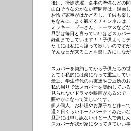
後は、掃除洗濯、食事の準備などの間
面白そうなのがない時間帯は、録画した
お陰で家事がはかどるし、子供も楽しんで
ちなみに、よく観てるチャンネルは、ディ
ミッキー、プーさん、トーマスなどなど、
旦那は毎日と言っていいほどスカパーでサ
録画までしています！！子供よりもテレ
たまには私にも譲って欲しいのですが
そんな日が来ることを楽しみにしながら今
スカパーを契約してから子供たちの世話
とても私的には楽になって重宝してい
最近、学生時代のお友達やご近所のお友達
私の周りではスカパーを契約している方
見られないドラマや映画があるので、みん
賑やかになって楽しいです。
個人個人、お料理やお菓子など作ってき
週２日くらいホームパーティみたいな
旦那には申し訳ないけど一人で楽しんじ
スカパーが我が家にやってきていい事だ