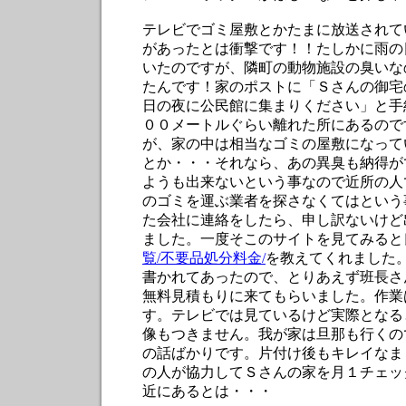
テレビでゴミ屋敷とかたまに放送されて
があったとは衝撃です！！たしかに雨の
いたのですが、隣町の動物施設の臭いな
たんです！家のポストに「Ｓさんの御宅
日の夜に公民館に集まりください」と手
００メートルぐらい離れた所にあるので
が、家の中は相当なゴミの屋敷になって
とか・・・それなら、あの異臭も納得が
ようも出来ないという事なので近所の人
のゴミを運ぶ業者を探さなくてはという
た会社に連絡をしたら、申し訳ないけど
ました。一度そこのサイトを見てみると
覧/不要品処分料金/
を教えてくれました
書かれてあったので、とりあえず班長さ
無料見積もりに来てもらいました。作業
す。テレビでは見ているけど実際となる
像もつきません。我が家は旦那も行くの
の話ばかりです。片付け後もキレイなま
の人が協力してＳさんの家を月１チェッ
近にあるとは・・・