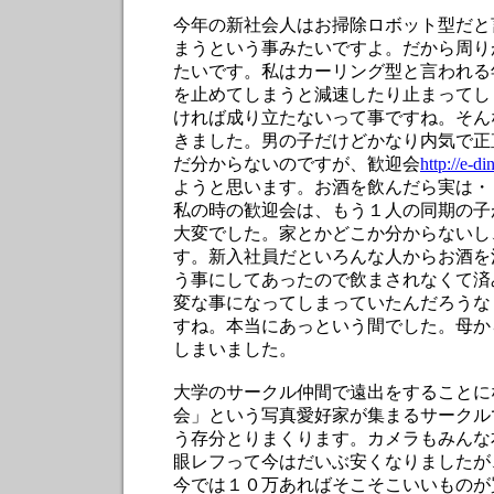
今年の新社会人はお掃除ロボット型だと
まうという事みたいですよ。だから周り
たいです。私はカーリング型と言われる
を止めてしまうと減速したり止まってし
ければ成り立たないって事ですね。そん
きました。男の子だけどかなり内気で正
だ分からないのですが、歓迎会
http://e-d
ようと思います。お酒を飲んだら実は・
私の時の歓迎会は、もう１人の同期の子
大変でした。家とかどこか分からないし
す。新入社員だといろんな人からお酒を
う事にしてあったので飲まされなくて済
変な事になってしまっていたんだろうな
すね。本当にあっという間でした。母か
しまいました。
大学のサークル仲間で遠出をすることに
会」という写真愛好家が集まるサークル
う存分とりまくります。カメラもみんな
眼レフって今はだいぶ安くなりましたが
今では１０万あればそこそこいいものが